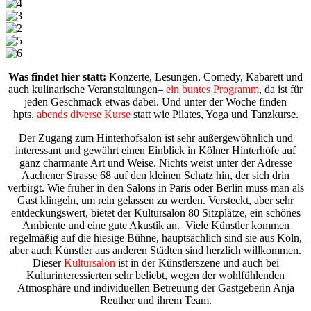
Was findet hier statt:
Konzerte, Lesungen, Comedy, Kabarett und
auch kulinarische Veranstaltungen–
ein buntes Programm
, da ist für
jeden Geschmack etwas dabei. Und unter der Woche finden
hpts.
abends diverse Kurse
statt wie Pilates, Yoga und Tanzkurse.
Der Zugang zum Hinterhofsalon ist sehr außergewöhnlich und
interessant und gewährt einen Einblick in Kölner Hinterhöfe auf
ganz charmante Art und Weise. Nichts weist unter der Adresse
Aachener Strasse 68 auf den kleinen Schatz hin, der sich drin
verbirgt. Wie früher in den Salons in Paris oder Berlin muss man als
Gast klingeln, um rein gelassen zu werden. Versteckt, aber sehr
entdeckungswert, bietet der Kultursalon 80 Sitzplätze, ein schönes
Ambiente und eine gute Akustik an. Viele Künstler kommen
regelmäßig auf die hiesige Bühne, hauptsächlich sind sie aus Köln,
aber auch Künstler aus anderen Städten sind herzlich willkommen.
Dieser
Kultursalon
ist in der Künstlerszene und auch bei
Kulturinteressierten sehr beliebt, wegen der wohlfühlenden
Atmosphäre und individuellen Betreuung der Gastgeberin Anja
Reuther und ihrem Team.