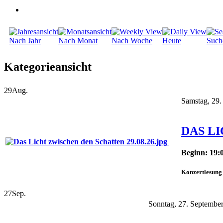
Nach Jahr
Nach Monat
Nach Woche
Heute
Such
Kategorieansicht
29
Aug.
Samstag, 29.
DAS L
Beginn: 19:
Konzertlesung 
27
Sep.
Sonntag, 27. September