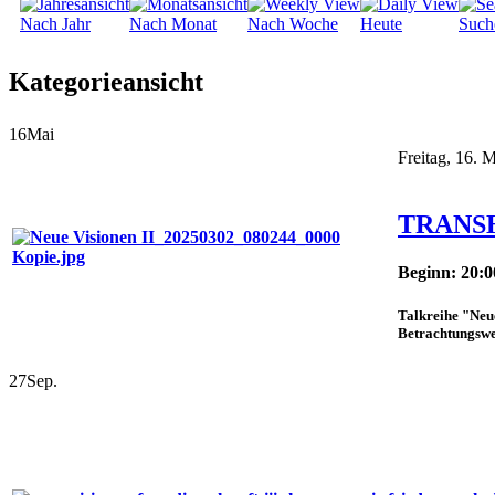
Nach Jahr
Nach Monat
Nach Woche
Heute
Such
Kategorieansicht
16
Mai
Freitag, 16. 
TRANS
Beginn: 20:0
Talkreihe "Ne
Betrachtungsweis
27
Sep.