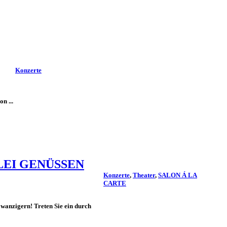
Konzerte
n ...
LEI GENÜSSEN
Konzerte
,
Theater
,
SALON Á LA
CARTE
wanzigern! Treten Sie ein durch