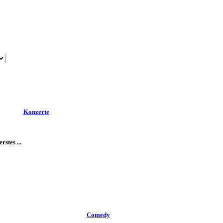
Konzerte
stes ...
Comedy