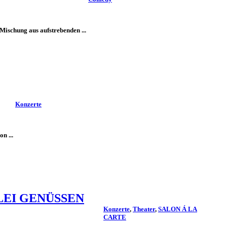
Mischung aus aufstrebenden ...
Konzerte
n ...
LEI GENÜSSEN
Konzerte
,
Theater
,
SALON Á LA
CARTE