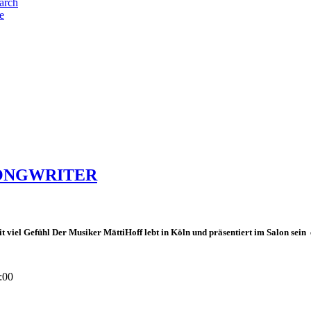
e
SONGWRITER
 viel Gefühl Der Musiker MāttiHoff lebt in Köln und präsentiert im Salon sein er
:00