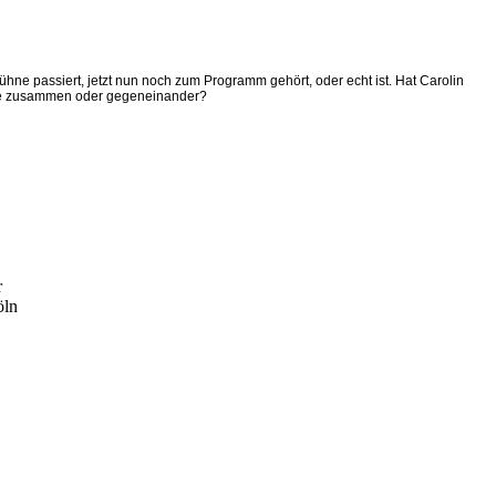
hne passiert, jetzt nun noch zum Programm gehört, oder echt ist. Hat Carolin
eide zusammen oder gegeneinander?
r
öln