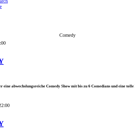
e
Comedy
:00
Y
r eine abwechslungsreiche Comedy Show mit bis zu 6 Comedians und eine tolle 
22:00
Y