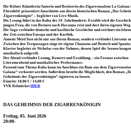
Die Kölner Künstlerin/Autorin und Besitzerin des Zigarrensalons La Galana 
Ehrenfeld präsentiert Ausschnitte aus ihrem historischen Roman
„Das Geheim
Zigarrenkönigin“
– begleitet von Live-Musik.
Die Lesung führt in das
Kuba des 19. Jahrhunderts
. Erzählt wird die Geschich
jungen Frau, die von
Bremen nach Havanna
reist und dort ihren eigenen Weg 
Die Saga verbindet deutsche und karibische Geschichte und zeichnet ein leben
der Zeit zwischen Europa und der Karibik.
Annette Meisl liest nicht nur aus ihrem Roman, sondern verbindet Literatur m
Zwischen den Textpassagen singt sie eigene
Chansons auf Deutsch und Spanis
Klavier begleitet sie
Nicholas von der Nahmer
, dessen Spiel die Szenen kongen
musikalisch aufgreift.
Der Abend verbindet
Lesung, Konzert und Erzählung
– ein Format zwischen
Literaturabend und musikalischer Performance.
Passend zum Thema Kuba kann im Anschluss ein
Rum aus dem Zigarrensalo
Galana“
verkostet werden. Außerdem besteht die Möglichkeit, den Roman
„D
Geheimnis der Zigarrenkönigin“
signieren zu lassen.
Eintritt: 18,00 € / 14,00 €
VVK Kölnticket
HIER
DAS GEHEIMNIS DER ZIGARRENKÖNIGIN
Freitag, 05. Juni 2026
20:00-