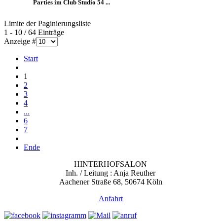
Parties im Club Studio 54 ...
Limite der Paginierungsliste
1 - 10 / 64 Einträge
Anzeige #
Start
1
2
3
4
...
6
7
Ende
HINTERHOFSALON
Inh. / Leitung : Anja Reuther
Aachener Straße 68, 50674 Köln
Anfahrt